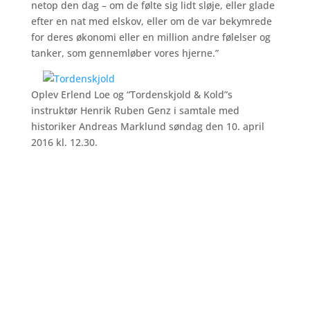
netop den dag – om de følte sig lidt sløje, eller glade
efter en nat med elskov, eller om de var bekymrede
for deres økonomi eller en million andre følelser og
tanker, som gennemløber vores hjerne.”
Oplev Erlend Loe og “Tordenskjold & Kold”s
instruktør Henrik Ruben Genz i samtale med
historiker Andreas Marklund søndag den 10. april
2016 kl. 12.30.
Søndag kl. 17.00 giver forfatter Dan H. Andersen i en
samtale med historiker og direktør for Det Kongelige
Bibliotek Erland Kolding Nielsen et psykologisk
portræt af Tordenskjold – en blændende begavet
kriger, en sømand uden sidestykke, men også et
menneske, hvis sind var i evig kamp mellem
beregning og spontanitet, mellem generøsitet og
hårdhed.
Historiske film bestemmer, hvordan vi ser historien.