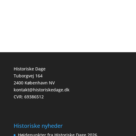
Det mener centerleder Peter Brunbech fra
HistorieLab. Hør ham forsøge at overbevise historisk
forfatter og journalist Dorthe Chakravarty om, at
ingen film er historisk korrekte, men at de godt kan
være gode alligevel. Det er lørdag kl. 16.00.
Historiske Dage
Tuborgvej 164
2400 København NV
kontakt@historiskedage.dk
CVR: 69386512
Historiske nyheder
Højdepunkter fra Historiske Dage 2026