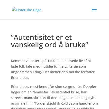
”Autentisitet er et
vanskelig ord å bruke”
Kommer vi tættere på 1700-tallets levede liv af at
lade folk tale med nutidig tunge og te sig som
ungdommen i dag? Det mener den norske forfatter
Erlend Loe.
Erlend Loe, mest kendt for sine sørgmuntre Doppler-
bøger om en familiefar i eksistentiel krise, har
skrevet manuskriptet til den meget smukke og dybt
originale film “Tordenskjold & Kold”, som handler om
de sidste uger i viceadmiral Tordenskjolds vilde liv.