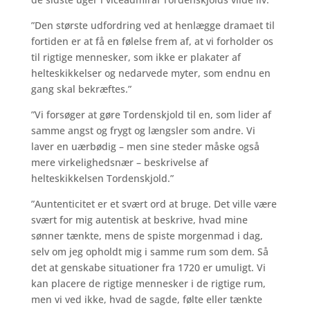
”Den største udfordring ved at henlægge dramaet til
fortiden er at få en følelse frem af, at vi forholder os
til rigtige mennesker, som ikke er plakater af
helteskikkelser og nedarvede myter, som endnu en
gang skal bekræftes.”
”Vi forsøger at gøre Tordenskjold til en, som lider af
samme angst og frygt og længsler som andre. Vi
laver en uærbødig – men sine steder måske også
mere virkelighedsnær – beskrivelse af
helteskikkelsen Tordenskjold.”
”Auntenticitet er et svært ord at bruge. Det ville være
svært for mig autentisk at beskrive, hvad mine
sønner tænkte, mens de spiste morgenmad i dag,
selv om jeg opholdt mig i samme rum som dem. Så
det at genskabe situationer fra 1720 er umuligt. Vi
kan placere de rigtige mennesker i de rigtige rum,
men vi ved ikke, hvad de sagde, følte eller tænkte