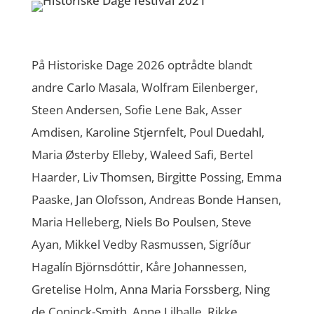
På Historiske Dage 2026 optrådte blandt
andre Carlo Masala, Wolfram Eilenberger,
Steen Andersen, Sofie Lene Bak, Asser
Amdisen, Karoline Stjernfelt, Poul Duedahl,
Maria Østerby Elleby, Waleed Safi, Bertel
Haarder, Liv Thomsen, Birgitte Possing, Emma
Paaske, Jan Olofsson, Andreas Bonde Hansen,
Maria Helleberg, Niels Bo Poulsen, Steve
Ayan, Mikkel Vedby Rasmussen, Sigríður
Hagalín Björnsdóttir, Kåre Johannessen,
Gretelise Holm, Anna Maria Forssberg, Ning
de Coninck-Smith, Anne Lilballe, Rikke