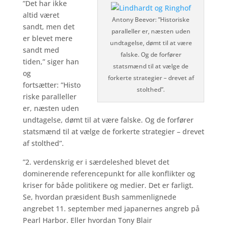
”Det har ikke
altid været
Antony Beevor: ”Historiske
sandt, men det
paralleller er, næsten uden
er blevet mere
undtagelse, dømt til at være
sandt med
falske. Og de forfører
tiden,” siger han
statsmænd til at vælge de
og
forkerte strategier – drevet af
fortsætter: ”Histo
stolthed”.
riske paralleller
er, næsten uden
undtagelse, dømt til at være falske. Og de forfører
statsmænd til at vælge de forkerte strategier – drevet
af stolthed”.
”2. verdenskrig er i særdeleshed blevet det
dominerende referencepunkt for alle konflikter og
kriser for både politikere og medier. Det er farligt.
Se, hvordan præsident Bush sammenlignede
angrebet 11. september med japanernes angreb på
Pearl Harbor. Eller hvordan Tony Blair