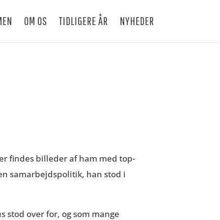
MEN
OM OS
TIDLIGERE ÅR
NYHEDER
r findes billeder af ham med top-
en samarbejdspolitik, han stod i
ius stod over for, og som mange