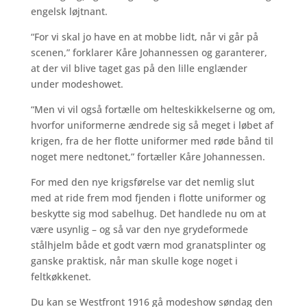
engelsk løjtnant.
“For vi skal jo have en at mobbe lidt, når vi går på
scenen,” forklarer Kåre Johannessen og garanterer,
at der vil blive taget gas på den lille englænder
under modeshowet.
“Men vi vil også fortælle om helteskikkelserne og om,
hvorfor uniformerne ændrede sig så meget i løbet af
krigen, fra de her flotte uniformer med røde bånd til
noget mere nedtonet,” fortæller Kåre Johannessen.
For med den nye krigsførelse var det nemlig slut
med at ride frem mod fjenden i flotte uniformer og
beskytte sig mod sabelhug. Det handlede nu om at
være usynlig – og så var den nye grydeformede
stålhjelm både et godt værn mod granatsplinter og
ganske praktisk, når man skulle koge noget i
feltkøkkenet.
Du kan se Westfront 1916 gå modeshow søndag den