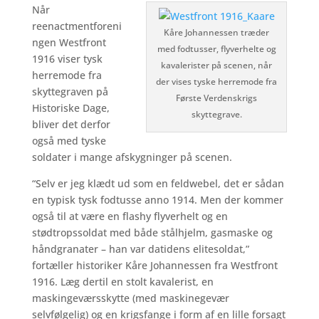
Når
reenactmentforeni
Kåre Johannessen træder
ngen Westfront
med fodtusser, flyverhelte og
1916 viser tysk
kavalerister på scenen, når
herremode fra
der vises tyske herremode fra
skyttegraven på
Første Verdenskrigs
Historiske Dage,
skyttegrave.
bliver det derfor
også med tyske
soldater i mange afskygninger på scenen.
“Selv er jeg klædt ud som en feldwebel, det er sådan
en typisk tysk fodtusse anno 1914. Men der kommer
også til at være en flashy flyverhelt og en
stødtropssoldat med både stålhjelm, gasmaske og
håndgranater – han var datidens elitesoldat,”
fortæller historiker Kåre Johannessen fra Westfront
1916. Læg dertil en stolt kavalerist, en
maskingeværsskytte (med maskinegevær
selvfølgelig) og en krigsfange i form af en lille forsagt