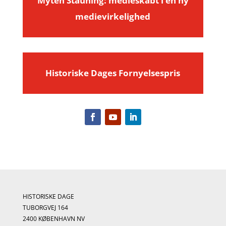
Myten Stauning: medieskabt i en ny
medievirkelighed
Historiske Dages Fornyelsespris
HISTORISKE DAGE
TUBORGVEJ 164
2400 KØBENHAVN NV