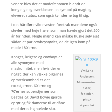
Senere blev det et modefænomen blandt de
kongelige og overklassen, et symbol på magt og
eleveret status, som også kvinderne tog til sig.
I det hårdføre vilde vesten foretrak mændene også
støvler med høje hæle, som man havde gjort det 200
år forinden. Nogle mænd kan måske huske selv ejet
sådan et par cowboystøvler, da de igen kom på
mode i 80’erne.
Konger, krigere og cowboys er
alle synonyme med
maskulinitet, men hvis der er
Vivi Lena
noget, der kan vække pigernes
Andersen.
opmærksomhed er det
Museumsinsp
rockstjerner. 60’erne og
ektør,
70’ernes superstjerner som
feltleder,
Beatles og David Bowie gjorde
ph.d.-
oprør og fik damerne til at dåne
stipendiat
med deres højhælede sko.