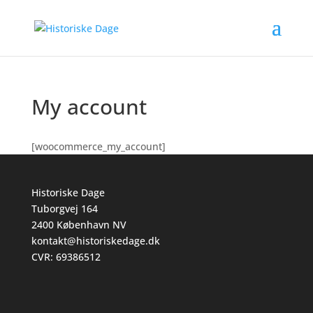
My account
[woocommerce_my_account]
Historiske Dage
Tuborgvej 164
2400 København NV
kontakt@historiskedage.dk
CVR: 69386512