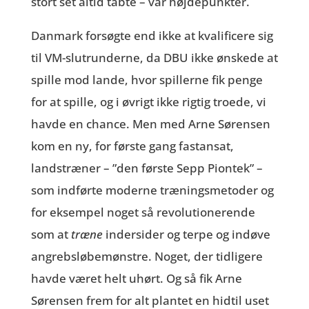
stort set altid tabte – var højdepunkter.
Danmark forsøgte end ikke at kvalificere sig
til VM-slutrunderne, da DBU ikke ønskede at
spille mod lande, hvor spillerne fik penge
for at spille, og i øvrigt ikke rigtig troede, vi
havde en chance. Men med Arne Sørensen
kom en ny, for første gang fastansat,
landstræner – ”den første Sepp Piontek” –
som indførte moderne træningsmetoder og
for eksempel noget så revolutionerende
som at
træne
indersider og terpe og indøve
angrebsløbemønstre. Noget, der tidligere
havde været helt uhørt. Og så fik Arne
Sørensen frem for alt plantet en hidtil uset