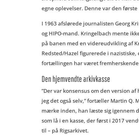
egne oplevelser. Denne var den første 
I 1963 afslørede journalisten Georg Kr
og
HIPO-mand
. Kringel
b
ach mente ikk
på banen med en videreudvikling af Kri
Redsted/Hazel figurerede i nazistiske,
fortællingen har været fremherskende 
Den hjemvendte arkivkasse
”Der var konsensus om den version af 
jeg det også selv,” fortæller Martin Q.
mærke inden, han læste sig igennem 
som lå i en kasse, der først i 2017 ven
til – på Rigsarkivet.