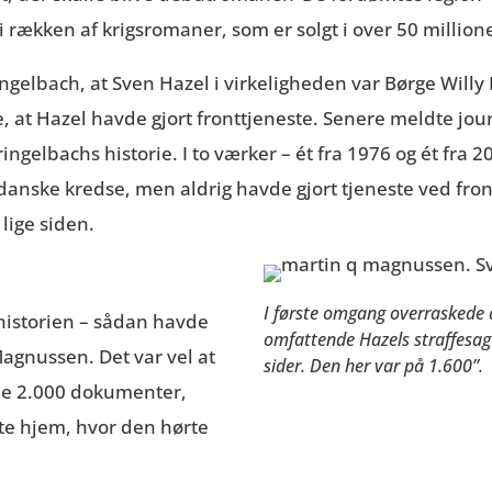
i rækken af krigsromaner, som er solgt i over 50 millio
ingelbach, at Sven Hazel i virkeligheden var Børge Willy
e
,
at Hazel havde gjort fronttjeneste. Senere meldte jour
ngelbachs historie. I to værker – ét fra 1976 og ét fra 
 danske kredse, men aldrig havde gjort tjeneste ved fron
lige siden
.
I første omgang overraskede 
historien – sådan havde
omfattende Hazels straffesag
 Magnussen. Det var vel at
sider. Den her var på 1.600”.
de 2.000 dokumenter,
dte hjem, hvor den hørte