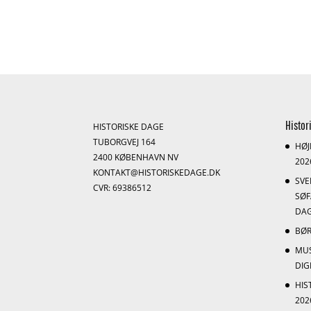
Histor
HISTORISKE DAGE
TUBORGVEJ 164
HØJ
2400 KØBENHAVN NV
202
KONTAKT@HISTORISKEDAGE.DK
SV
CVR: 69386512
SØF
DAG
BØR
MU
DI
HIS
202