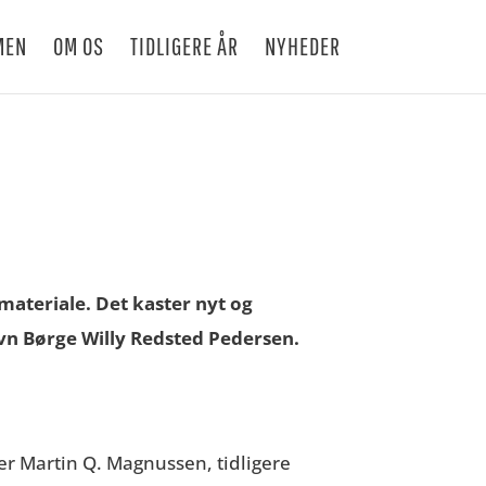
MEN
OM OS
TIDLIGERE ÅR
NYHEDER
materiale. D
et kaster nyt og
avn
Børge Willy Redsted Pedersen.
ler Martin Q. Magnussen, tidligere