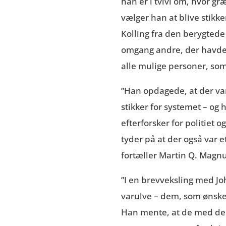
han er i tvivl om, hvor gr
vælger han at blive stik
Kolling fra den berygtede
omgang andre, der havde 
alle mulige personer, som
”Han opdagede, at der va
stikker for systemet – og
efterforsker for politie
tyder på at der også var e
fortæller Martin Q. Magn
”I en brevveksling med J
varulve – dem, som ønsked
Han mente, at de med dere