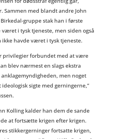
ænsen for dødsstraf egentlig går,
ker. Sammen med blandt andre John
 Birkedal-gruppe stak han i første
været i tysk tjeneste, men siden også
 ikke havde været i tysk tjeneste.
r privilegier forbundet med at være
 han blev nærmest en slags ekstra
t og anklagemyndigheden, men noget
t ideologisk sigte med gerningerne,”
ussen.
ohn Kolling kalder han dem de sande
e at fortsætte krigen efter krigen.
s stikkergerninger fortsatte krigen,