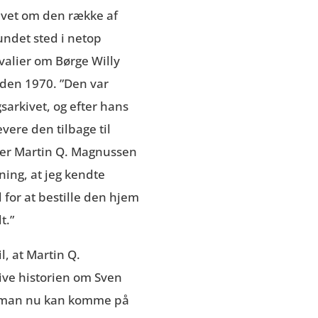
evet om den række af
undet sted i netop
ivalier om Børge Willy
den 1970. ”Den var
sarkivet, og efter hans
vere den tilbage til
siger Martin Q. Magnussen
ning, at jeg kendte
 for at bestille den hjem
dt.”
l, at Martin Q.
ive historien om Sven
t, man nu kan komme på