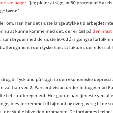
storiske bøger
. ”Jeg plejer at sige, at 80 procent af Haze
ige løgne”.
ler om. Han har det sidste lange stykke tid arbejdet 
er nu at kunne komme med det, der er tæt på
den mest 
n, som bryder med de sidste 50-60 års gængse fortolknin
trafferegiment i den tyske hær. Et faktum, der ellers af 
drog til Tyskland på flugt fra den økonomiske depressio
e var han ved 2. Panserdivision under felttoget mod Pol
dte i et strafferegiment. Her gjorde han tjeneste ved al
nge, blev forfremmet til løjtnant og overgav sig til de s
t, der skulle blive debutromanen ’De fordømtes legion’ –