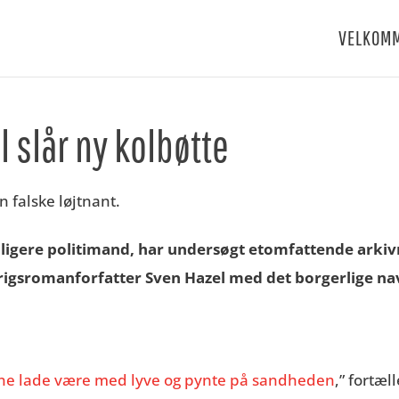
VELKOM
 slår ny kolbøtte
dligere politimand,
har undersøgt
e
t
omfattende
arkiv
rigsromanforfatter Sven Hazel med det borgerlige n
ne lade være med lyve og pynte på sandheden
,” fortæl