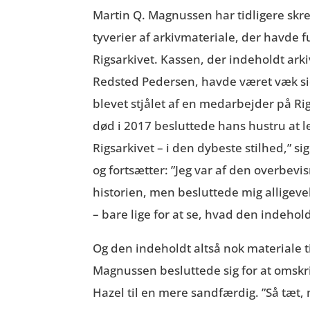
Martin Q. Magnussen har tidligere skr
tyverier af arkivmateriale, der havde f
Rigsarkivet. Kassen, der indeholdt ark
Redsted Pedersen, havde været væk si
blevet stjålet af en medarbejder på Rig
død i 2017 besluttede hans hustru at le
Rigsarkivet – i den dybeste stilhed,” 
og fortsætter: ”Jeg var af den overbevis
historien, men besluttede mig alligevel
– bare lige for at se, hvad den indehol
Og den indeholdt altså nok materiale ti
Magnussen besluttede sig for at omskr
Hazel til en mere sandfærdig. ”Så tæ