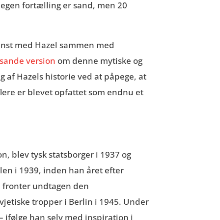
ls egen fortælling er sand, men 20
intenst med Hazel sammen med
sande version
om denne mytiske og
g af Hazels historie ved at påpege, at
flere er blevet opfattet som endnu et
n, blev tysk statsborger i 1937 og
en i 1939, inden han året efter
le fronter undtagen den
ovjetiske tropper i Berlin i 1945. Under
 ifølge han selv med inspiration i