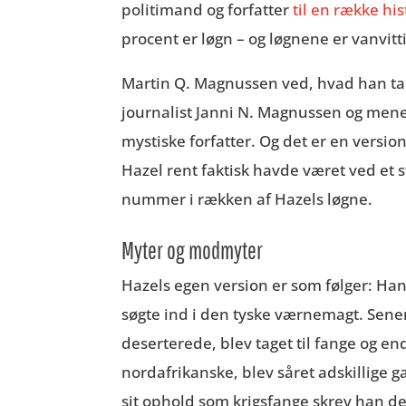
politimand og forfatter
til en række hi
procent er løgn – og løgnene er vanvitt
Martin Q. Magnussen ved, hvad han ta
journalist Janni N. Magnussen og men
mystiske forfatter. Og det er en versio
Hazel rent faktisk havde været ved et s
nummer i rækken af Hazels løgne.
Myter og modmyter
Hazels egen version er som følger: Han 
søgte ind i den tyske værnemagt. Sener
deserterede, blev taget til fange og en
nordafrikanske, blev såret adskillige ga
sit ophold som krigsfange skrev han de