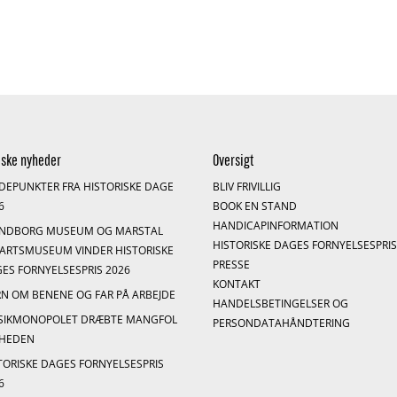
iske nyheder
Oversigt
DEPUNKTER FRA HISTORISKE DAGE
BLIV FRIVILLIG
6
BOOK EN STAND
HANDICAPINFORMATION
ENDBORG MUSEUM OG MARSTAL
HISTORISKE DAGES FORNYELSESPRI
ARTSMUSEUM VINDER HISTORISKE
PRESSE
ES FORNYELSESPRIS 2026
KONTAKT
N OM BENENE OG FAR PÅ ARBEJDE
HANDELSBETINGELSER OG
SIKMONOPOLET DRÆBTE MANGFOL
PERSONDATAHÅNDTERING
GHEDEN
TORISKE DAGES FORNYELSESPRIS
6