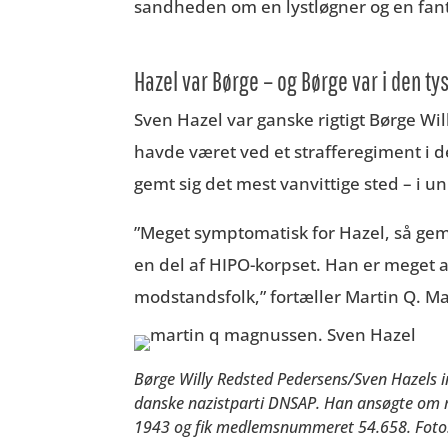
sandheden om en lystløgner og en fant
Hazel var Børge – og Børge var i den t
Sven Hazel var ganske rigtigt Børge Wi
havde været ved et strafferegiment i d
gemt sig det mest vanvittige sted – i 
”Meget symptomatisk for Hazel, så gem
en del af HIPO-korpset. Han er meget 
modstandsfolk,” fortæller Martin Q. M
Børge Willy Redsted Pedersens/Sven Hazels i
danske nazistparti DNSAP. Han ansøgte om 
1943 og fik medlemsnummeret 54.658. Foto: 