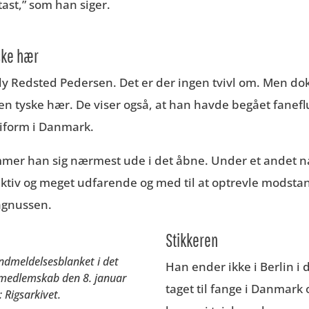
ast,” som han siger.
yske hær
lly Redsted Pedersen. Det er der ingen tvivl om. Men do
en tyske hær. De viser også, at han havde begået fanef
uniform i Danmark.
mer han sig nærmest ude i det åbne. Under et andet na
aktiv og meget udfarende og med til at optrevle modstan
agnussen.
Stikkeren
ndmeldelsesblanket i det
Han ender ikke i Berlin i 
medlemskab den 8. januar
taget til fange i Danmark 
Rigsarkivet.