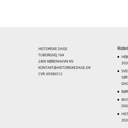
Histor
HISTORISKE DAGE
TUBORGVEJ 164
HØJ
2400 KØBENHAVN NV
202
KONTAKT@HISTORISKEDAGE.DK
SV
CVR: 69386512
SØF
DAG
BØR
MU
DI
HIS
202