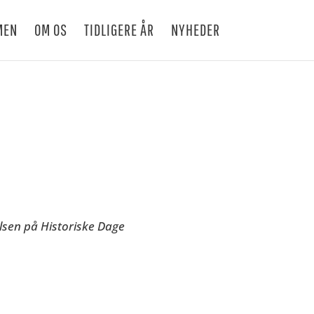
MEN
OM OS
TIDLIGERE ÅR
NYHEDER
sen på Historiske Dage