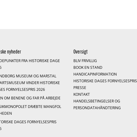
iske nyheder
Oversigt
DEPUNKTER FRA HISTORISKE DAGE
BLIV FRIVILLIG
6
BOOK EN STAND
HANDICAPINFORMATION
ENDBORG MUSEUM OG MARSTAL
HISTORISKE DAGES FORNYELSESPRI
ARTSMUSEUM VINDER HISTORISKE
PRESSE
ES FORNYELSESPRIS 2026
KONTAKT
N OM BENENE OG FAR PÅ ARBEJDE
HANDELSBETINGELSER OG
SIKMONOPOLET DRÆBTE MANGFOL
PERSONDATAHÅNDTERING
GHEDEN
TORISKE DAGES FORNYELSESPRIS
6