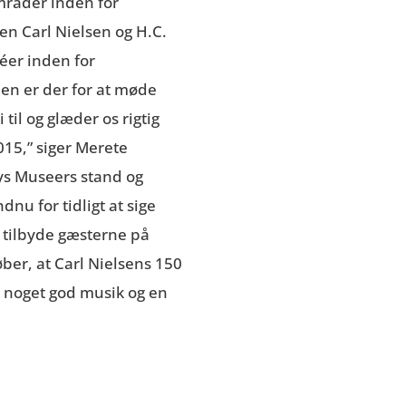
mråder inden for
en Carl Nielsen og H.C.
éer inden for
en er der for at møde
til og glæder os rigtig
2015,” siger Merete
Bys Museers stand og
nu for tidligt at sige
 tilbyde gæsterne på
ber, at Carl Nielsens 150
e noget god musik og en