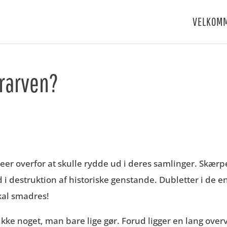
VELKOM
urarven?
er overfor at skulle rydde ud i deres samlinger. Skærpe
i destruktion af historiske genstande. Dubletter i de
skal smadres!
ikke noget, man bare lige gør. Forud ligger en lang ove