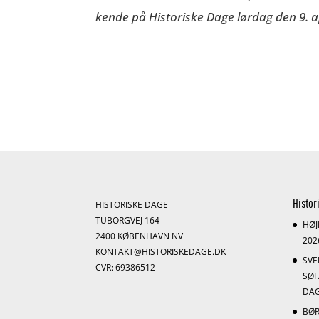
kende på Historiske Dage lørdag den 9. apr
Histor
HISTORISKE DAGE
TUBORGVEJ 164
HØJ
2400 KØBENHAVN NV
202
KONTAKT@HISTORISKEDAGE.DK
SV
CVR: 69386512
SØF
DAG
BØR