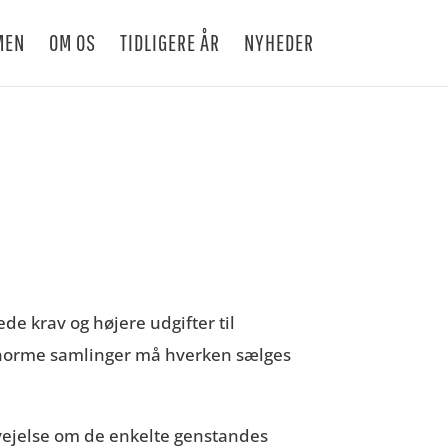
MEN
OM OS
TIDLIGERE ÅR
NYHEDER
de krav og højere udgifter til
 enorme samlinger må hverken sælges
rvejelse om de enkelte genstandes