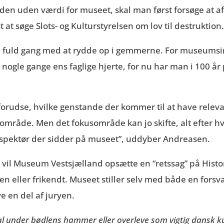
nden uden værdi for museet, skal man først forsøge at afl
t at søge Slots- og Kulturstyrelsen om lov til destruktion
i fuld gang med at rydde op i gemmerne. For museumsi
ogle gange ens faglige hjerte, for nu har man i 100 år p
forudse, hvilke genstande der kommer til at have relevan
område. Men det fokusområde kan jo skifte, alt efter hv
 inspektør der sidder på museet”, uddyber Andreasen.
, vil Museum Vestsjælland opsætte en “retssag” på Histo
 eller frikendt. Museet stiller selv med både en forsv
ve en del af juryen.
der bødlens hammer eller overleve som vigtig dansk kultur