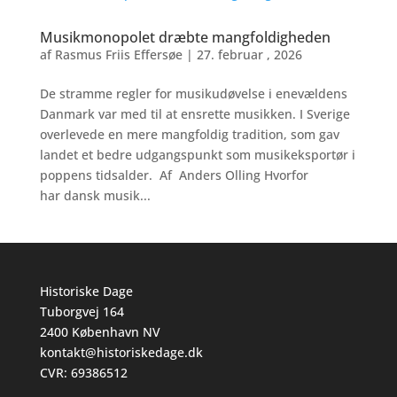
Musikmonopolet dræbte mangfoldigheden
af
Rasmus Friis Effersøe
|
27. februar , 2026
De stramme regler for musikudøvelse i enevældens
Danmark var med til at ensrette musikken. I Sverige
overlevede en mere mangfoldig tradition, som gav
landet et bedre udgangspunkt som musikeksportør i
poppens tidsalder. Af Anders Olling Hvorfor
har dansk musik...
Historiske Dage
Tuborgvej 164
2400 København NV
kontakt@historiskedage.dk
CVR: 69386512