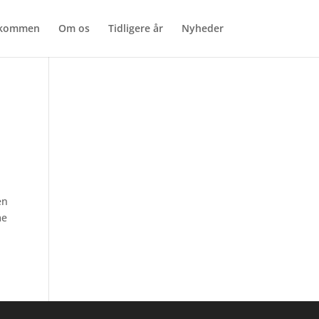
lkommen
Om os
Tidligere år
Nyheder
en
me