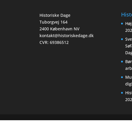
Hist
Historiske Dage
Tuborgvej 164
Høj
2400 København NV
20
kontakt@historiskedage.dk
Sv
CVR: 69386512
Søf
Dag
Bør
arb
Mu
di
His
20