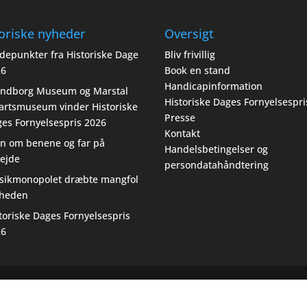
oriske nyheder
Oversigt
depunkter fra Historiske Dage
Bliv frivillig
26
Book en stand
Handicapinformation
endborg Museum og Marstal
Historiske Dages Fornyelsespri
artsmuseum vinder Historiske
Presse
es Fornyelsespris 2026
Kontakt
n om benene og far på
Handelsbetingelser og
ejde
persondatahåndtering
sikmonopolet dræbte mangfol
gheden
toriske Dages Fornyelsespris
26