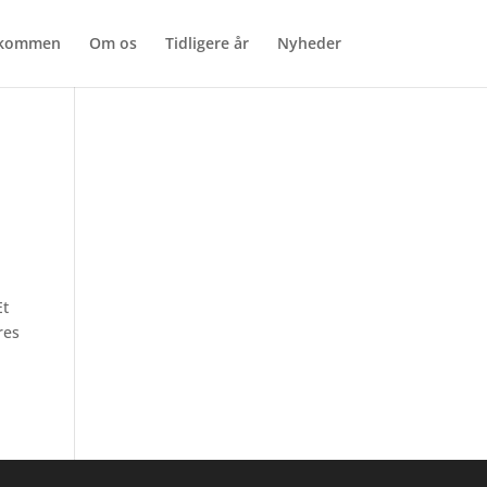
lkommen
Om os
Tidligere år
Nyheder
Et
res