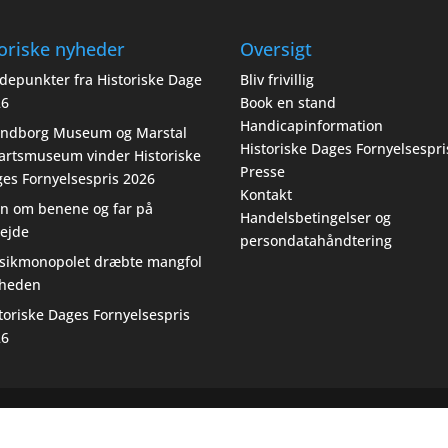
oriske nyheder
Oversigt
depunkter fra Historiske Dage
Bliv frivillig
26
Book en stand
Handicapinformation
endborg Museum og Marstal
Historiske Dages Fornyelsespri
artsmuseum vinder Historiske
Presse
es Fornyelsespris 2026
Kontakt
n om benene og far på
Handelsbetingelser og
ejde
persondatahåndtering
sikmonopolet dræbte mangfol
gheden
toriske Dages Fornyelsespris
26