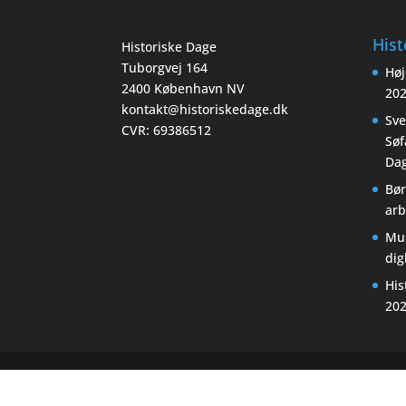
Hist
Historiske Dage
Tuborgvej 164
Høj
2400 København NV
20
kontakt@historiskedage.dk
Sv
CVR: 69386512
Søf
Dag
Bør
arb
Mu
di
His
20