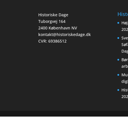
Hist
Historiske Dage
Tuborgvej 164
Høj
2400 København NV
20
kontakt@historiskedage.dk
Sv
CVR: 69386512
Søf
Dag
Bør
arb
Mu
di
His
20