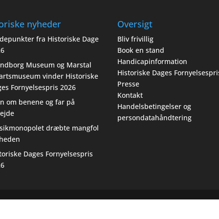
oriske nyheder
Oversigt
depunkter fra Historiske Dage
Bliv frivillig
26
Book en stand
Handicapinformation
endborg Museum og Marstal
Historiske Dages Fornyelsespri
artsmuseum vinder Historiske
Presse
es Fornyelsespris 2026
Kontakt
n om benene og far på
Handelsbetingelser og
ejde
persondatahåndtering
sikmonopolet dræbte mangfol
gheden
toriske Dages Fornyelsespris
26