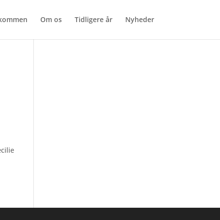
lkommen
Om os
Tidligere år
Nyheder
cilie