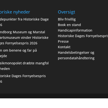
oriske nyheder
Oversigt
depunkter fra Historiske Dage
Bliv frivillig
26
Book en stand
Handicapinformation
endborg Museum og Marstal
Historiske Dages Fornyelsespri
artsmuseum vinder Historiske
Presse
es Fornyelsespris 2026
Kontakt
n om benene og far på
Handelsbetingelser og
ejde
persondatahåndtering
sikmonopolet dræbte mangfol
gheden
toriske Dages Fornyelsespris
26