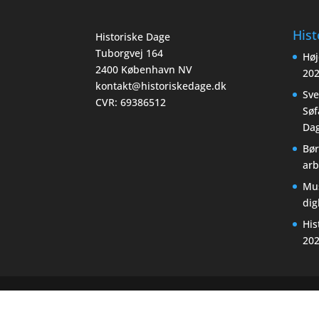
Hist
Historiske Dage
Tuborgvej 164
Høj
2400 København NV
20
kontakt@historiskedage.dk
Sv
CVR: 69386512
Søf
Dag
Bør
arb
Mu
di
His
20