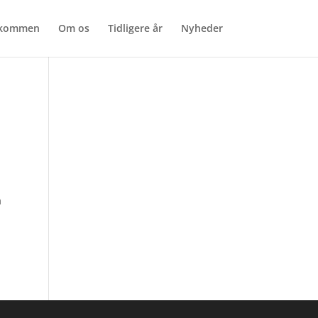
lkommen
Om os
Tidligere år
Nyheder
å