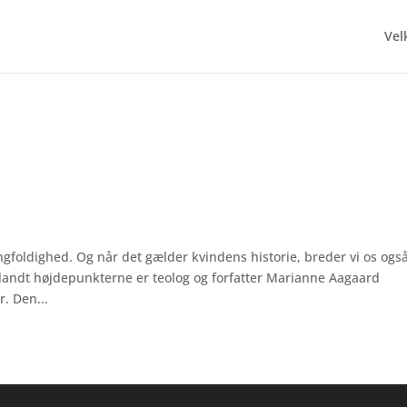
Ve
angfoldighed. Og når det gælder kvindens historie, breder vi os ogs
Blandt højdepunkterne er teolog og forfatter Marianne Aagaard
. Den...