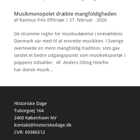
Musikmonopolet dræbte mangfoldigheden
af
Rasmus Friis Effersøe
|
27. februar , 2026
De stramme regler for musikudøvelse i enevældens
Danmark var med til at ensrette musikken. I Sverige
overlevede en mere mangfoldig tradition, som gav
landet et bedre udgangspunkt som musikeksportør i
poppens tidsalder. Af Anders Olling Hvorfor
har dansk musik...
Historiske Dage
Tuborgvej 164
2400 København NV
kontakt@historiskedage.dk
CVR: 69386512