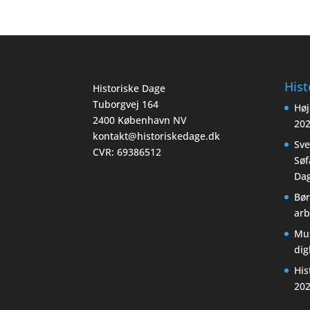
Hist
Historiske Dage
Tuborgvej 164
Høj
2400 København NV
20
kontakt@historiskedage.dk
Sv
CVR: 69386512
Søf
Dag
Bør
arb
Mu
di
His
20