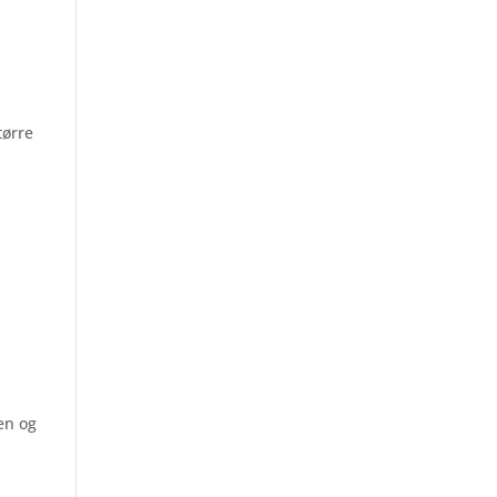
tørre
nen og