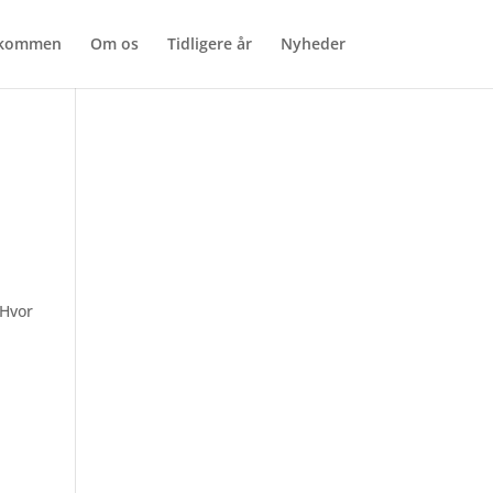
lkommen
Om os
Tidligere år
Nyheder
 Hvor