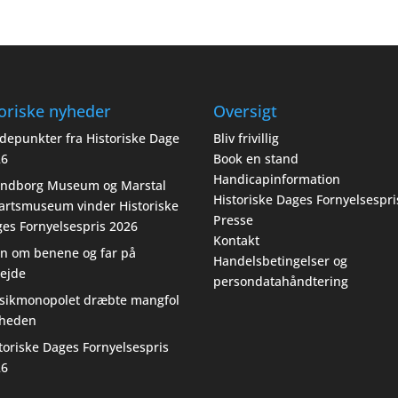
oriske nyheder
Oversigt
depunkter fra Historiske Dage
Bliv frivillig
26
Book en stand
Handicapinformation
endborg Museum og Marstal
Historiske Dages Fornyelsespri
artsmuseum vinder Historiske
Presse
es Fornyelsespris 2026
Kontakt
n om benene og far på
Handelsbetingelser og
ejde
persondatahåndtering
sikmonopolet dræbte mangfol
gheden
toriske Dages Fornyelsespris
26