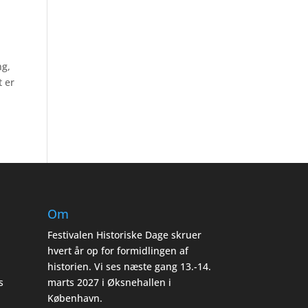
ng,
 er
Om
Festivalen Historiske Dage skruer
hvert år op for formidlingen af
historien. Vi ses næste gang 13.-14.
s
marts 2027 i Øksnehallen i
København.