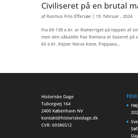
Civiliseret på en brutal 
af
Rasmus Friis Effersøe
|
19. februar , 2024
Fra 69-138 e.Kr. er Romerriget på toppen af s
men den såkaldte Pax Romana er baseret på v
65 e.Kr. Kejser Neros kone, Poppaea...
Hist
Historiske Dage
Tuborgvej 164
Høj
2400 København NV
20
kontakt@historiskedage.dk
Sv
CVR: 69386512
Søf
Dag