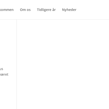
lkommen
Om os
Tidligere år
Nyheder
us
 været