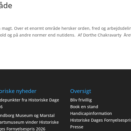
måde
in magt. Over et enormt område hersker orden, fred og arbejdsdeli
old og på andre normer end nutidens. Af Dorthe Chakravarty Året
oriske nyheder
Oversigt
depunkter fra Historiske Dage
Bliv frivillig
26
Book en stand
Handicapinformation
endborg Museum og Marstal
Historiske Dages Fornyelsespri
artsmuseum vinder Historiske
Presse
es Fornyelsespris 2026