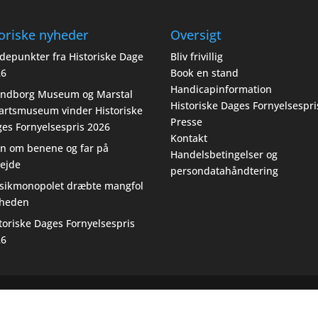
oriske nyheder
Oversigt
depunkter fra Historiske Dage
Bliv frivillig
26
Book en stand
Handicapinformation
endborg Museum og Marstal
Historiske Dages Fornyelsespri
artsmuseum vinder Historiske
Presse
es Fornyelsespris 2026
Kontakt
n om benene og far på
Handelsbetingelser og
ejde
persondatahåndtering
sikmonopolet dræbte mangfol
gheden
toriske Dages Fornyelsespris
26