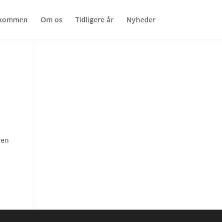
lkommen
Om os
Tidligere år
Nyheder
Men