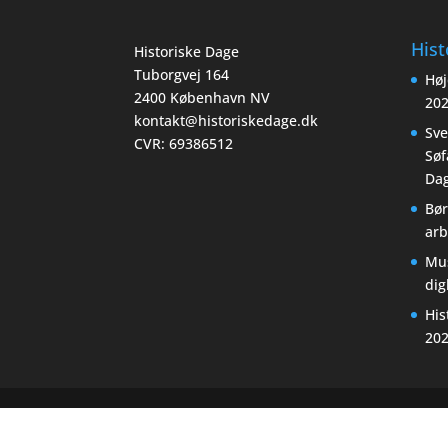
Hist
Historiske Dage
Tuborgvej 164
Høj
2400 København NV
20
kontakt@historiskedage.dk
Sv
CVR: 69386512
Søf
Dag
Bør
arb
Mu
di
His
20