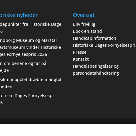
oriske nyheder
Oversigt
depunkter fra Historiske Dage
Bliv frivillig
26
Book en stand
Handicapinformation
endborg Museum og Marstal
Historiske Dages Fornyelsespri
artsmuseum vinder Historiske
Presse
es Fornyelsespris 2026
Kontakt
n om benene og far på
Handelsbetingelser og
ejde
persondatahåndtering
sikmonopolet dræbte mangfol
gheden
toriske Dages Fornyelsespris
26