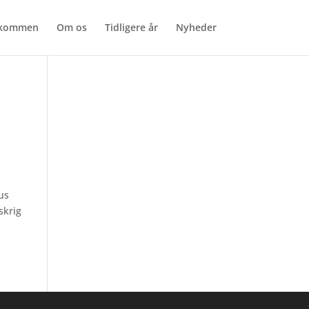
lkommen
Om os
Tidligere år
Nyheder
us
skrig