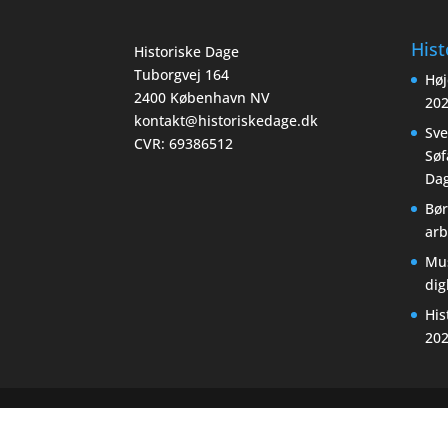
Hist
Historiske Dage
Tuborgvej 164
Høj
2400 København NV
20
kontakt@historiskedage.dk
Sv
CVR: 69386512
Søf
Dag
Bør
arb
Mu
di
His
20