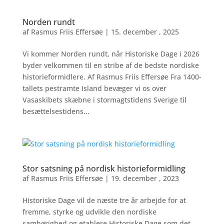
Norden rundt
af
Rasmus Friis Effersøe
|
15. december , 2025
Vi kommer Norden rundt, når Historiske Dage i 2026
byder velkommen til en stribe af de bedste nordiske
historieformidlere. Af Rasmus Friis Effersøe Fra 1400-
tallets pestramte Island bevæger vi os over
Vasaskibets skæbne i stormagtstidens Sverige til
besættelsestidens...
Stor satsning på nordisk historieformidling
af
Rasmus Friis Effersøe
|
19. december , 2023
Historiske Dage vil de næste tre år arbejde for at
fremme, styrke og udvikle den nordiske
samhørighed og etablere Historiske Dage som det