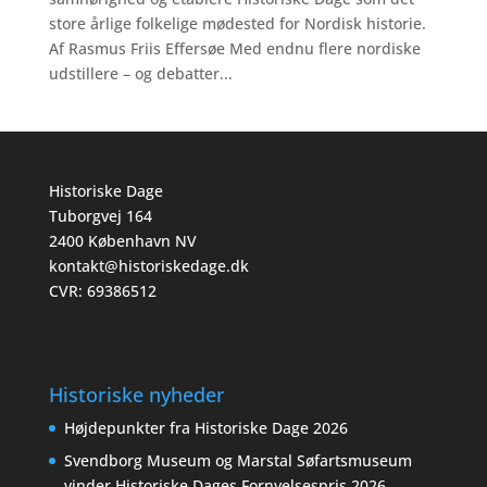
store årlige folkelige mødested for Nordisk historie.
Af Rasmus Friis Effersøe Med endnu flere nordiske
udstillere – og debatter...
Historiske Dage
Tuborgvej 164
2400 København NV
kontakt@historiskedage.dk
CVR: 69386512
Historiske nyheder
Højdepunkter fra Historiske Dage 2026
Svendborg Museum og Marstal Søfartsmuseum
vinder Historiske Dages Fornyelsespris 2026