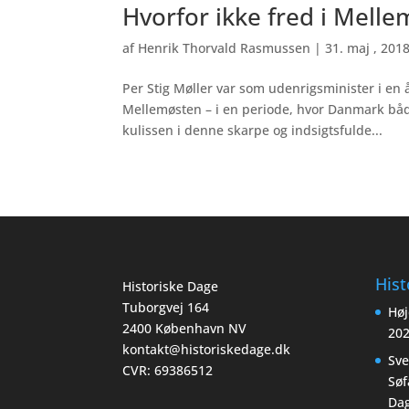
Hvorfor ikke fred i Mell
af
Henrik Thorvald Rasmussen
|
31. maj , 201
Per Stig Møller var som udenrigsminister i en
Mellemøsten – i en periode, hvor Danmark båd
kulissen i denne skarpe og indsigtsfulde...
Hist
Historiske Dage
Tuborgvej 164
Høj
2400 København NV
20
kontakt@historiskedage.dk
Sv
CVR: 69386512
Søf
Dag