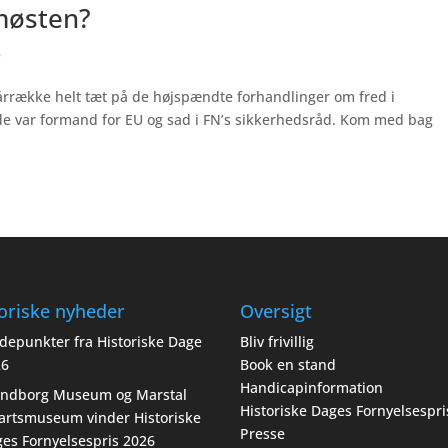
emøsten?
8
 årrække helt tæt på de højspændte forhandlinger om fred i
e var formand for EU og sad i FN’s sikkerhedsråd. Kom med bag
oriske nyheder
Oversigt
depunkter fra Historiske Dage
Bliv frivillig
26
Book en stand
Handicapinformation
endborg Museum og Marstal
Historiske Dages Fornyelsespri
artsmuseum vinder Historiske
Presse
es Fornyelsespris 2026