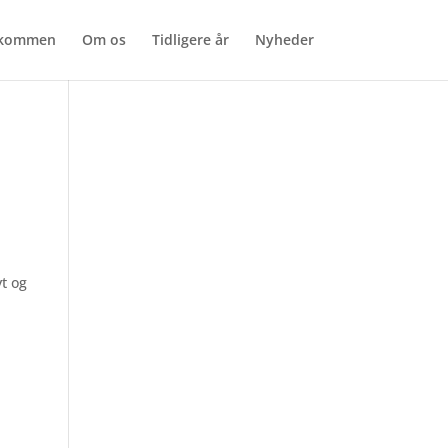
lkommen
Om os
Tidligere år
Nyheder
yt og