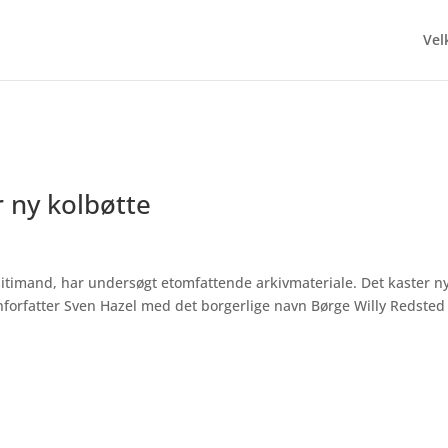
Ve
r ny kolbøtte
litimand, har undersøgt etomfattende arkivmateriale. Det kaster n
forfatter Sven Hazel med det borgerlige navn Børge Willy Redsted