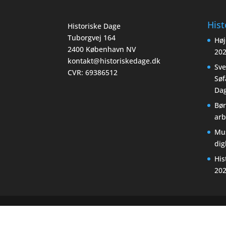
Hist
Historiske Dage
Tuborgvej 164
Høj
2400 København NV
20
kontakt@historiskedage.dk
Sv
CVR: 69386512
Søf
Dag
Bør
arb
Mu
di
His
20