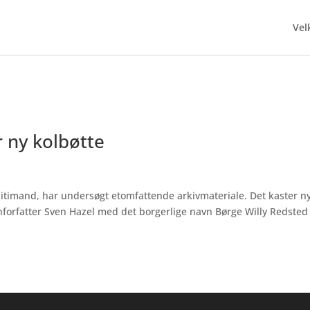
Ve
r ny kolbøtte
litimand, har undersøgt etomfattende arkivmateriale. Det kaster n
forfatter Sven Hazel med det borgerlige navn Børge Willy Redsted