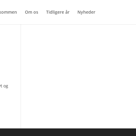
lkommen
Om os
Tidligere år
Nyheder
yt og