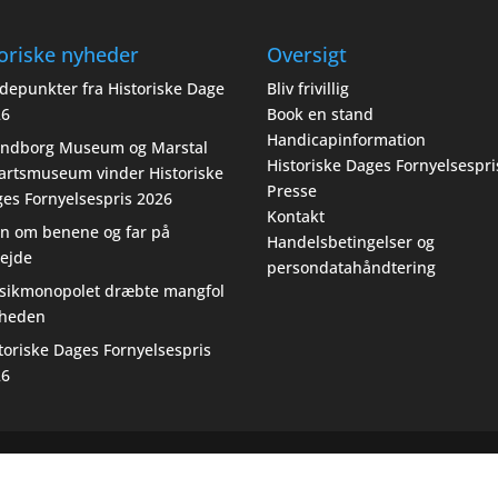
oriske nyheder
Oversigt
depunkter fra Historiske Dage
Bliv frivillig
26
Book en stand
Handicapinformation
endborg Museum og Marstal
Historiske Dages Fornyelsespri
artsmuseum vinder Historiske
Presse
es Fornyelsespris 2026
Kontakt
n om benene og far på
Handelsbetingelser og
ejde
persondatahåndtering
sikmonopolet dræbte mangfol
gheden
toriske Dages Fornyelsespris
26