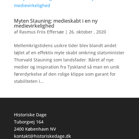
Myten Stauning: medieskabt i en ny
medievirkelighed
af
Rasmus Friis Effersøe
|
26. oktober , 2020
Mellemkrigstidens usikre tider blev blandt andet
tøjlet af en effektiv myte skabt omkring statsminister
Thorvald Stauning som landsfader. Båret af nye
medier og inspiration fra Tyskland så man en unik
førerdyrkelse af den rolige klippe som garant for
stabiliteten i...
Historiske Dage
Tuborgvej 164
2400 København NV
kontakt@historiskedage.dk