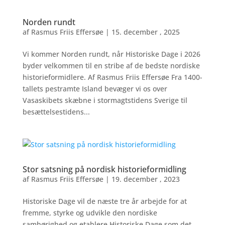
Norden rundt
af
Rasmus Friis Effersøe
|
15. december , 2025
Vi kommer Norden rundt, når Historiske Dage i 2026
byder velkommen til en stribe af de bedste nordiske
historieformidlere. Af Rasmus Friis Effersøe Fra 1400-
tallets pestramte Island bevæger vi os over
Vasaskibets skæbne i stormagtstidens Sverige til
besættelsestidens...
Stor satsning på nordisk historieformidling
af
Rasmus Friis Effersøe
|
19. december , 2023
Historiske Dage vil de næste tre år arbejde for at
fremme, styrke og udvikle den nordiske
samhørighed og etablere Historiske Dage som det