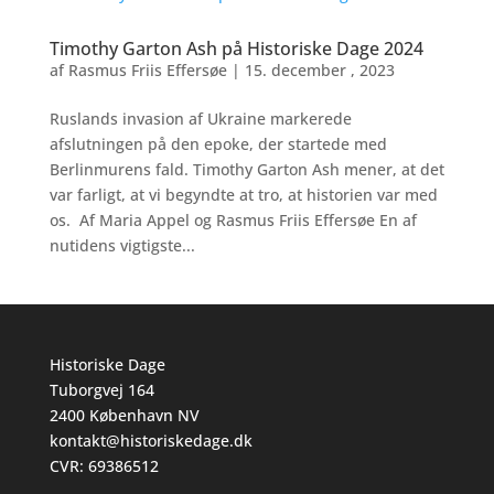
Timothy Garton Ash på Historiske Dage 2024
af
Rasmus Friis Effersøe
|
15. december , 2023
Ruslands invasion af Ukraine markerede
afslutningen på den epoke, der startede med
Berlinmurens fald. Timothy Garton Ash mener, at det
var farligt, at vi begyndte at tro, at historien var med
os. Af Maria Appel og Rasmus Friis Effersøe En af
nutidens vigtigste...
Historiske Dage
Tuborgvej 164
2400 København NV
kontakt@historiskedage.dk
CVR: 69386512