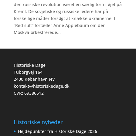
den russiske revolution været en særlig torn i øjet på
Kreml. De sovjetiske og russiske ledere har på
forskellige måder forsøgt at knække ukrainerne. I
”Rød sult” fortæller Anne Applebaum om den
Moskva-orkestrerede...
Historiske Dage
Tuborgvej 164
2400 København NV
kontakt@historiskedage.dk
CVR: 69386512
Historiske nyheder
Højdepunkter fra Historiske Dage 2026