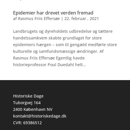
Epidemier har drevet verden fremad
af
Rasmus Friis Effersøe
|
22. februar , 2021
Landbrugets og dyreholdets udbredelse og tættere
handelssamkvem skabte grundlaget for store
epidemiers hærgen – som til gengæld medførte store
kulturelle og samfundsmæssige ændringer. Af
Rasmus Friis Effersøe Egentlig havde
historieprofessor Poul Duedahl helt...
Historiske Dage
Tuborgvej 164
2400 København NV
kontakt@historiskedage.dk
CVR: 69386512