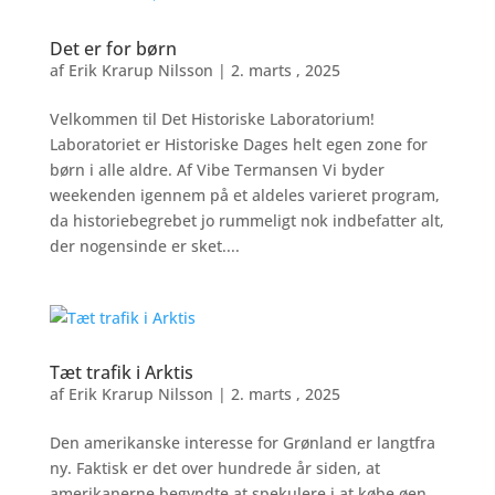
Det er for børn
af
Erik Krarup Nilsson
|
2. marts , 2025
Velkommen til Det Historiske Laboratorium!
Laboratoriet er Historiske Dages helt egen zone for
børn i alle aldre. Af Vibe Termansen Vi byder
weekenden igennem på et aldeles varieret program,
da historiebegrebet jo rummeligt nok indbefatter alt,
der nogensinde er sket....
Tæt trafik i Arktis
af
Erik Krarup Nilsson
|
2. marts , 2025
Den amerikanske interesse for Grønland er langtfra
ny. Faktisk er det over hundrede år siden, at
amerikanerne begyndte at spekulere i at købe øen.