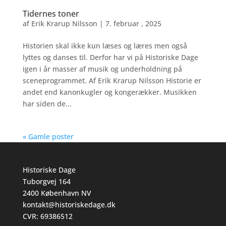
Tidernes toner
af
Erik Krarup Nilsson
|
7. februar , 2025
Historien skal ikke kun læses og læres men også
lyttes og danses til. Derfor har vi på Historiske Dage
igen i år masser af musik og underholdning på
sceneprogrammet. Af Erik Krarup Nilsson Historie er
andet end kanonkugler og kongerækker. Musikken
har siden de...
« Gamle poster
Historiske Dage
Tuborgvej 164
2400 København NV
kontakt@historiskedage.dk
CVR: 69386512