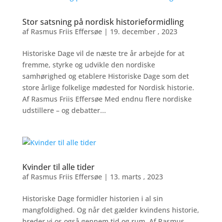
Stor satsning på nordisk historieformidling
af
Rasmus Friis Effersøe
|
19. december , 2023
Historiske Dage vil de næste tre år arbejde for at
fremme, styrke og udvikle den nordiske
samhørighed og etablere Historiske Dage som det
store årlige folkelige mødested for Nordisk historie.
Af Rasmus Friis Effersøe Med endnu flere nordiske
udstillere – og debatter...
Kvinder til alle tider
af
Rasmus Friis Effersøe
|
13. marts , 2023
Historiske Dage formidler historien i al sin
mangfoldighed. Og når det gælder kvindens historie,
breder vi os også gennem tid og rum. Af Rasmus