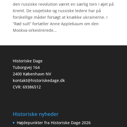
den russiske revolution været en særlig torn i øjet på
Kreml. De sovjetiske og russiske ledere har på
forskellige måder forsøgt at knække ukrainerne. I
”Rød sult” fortæller Anne Applebaum om den
Moskva-orkestrerede...
Historiske Dage
Tuborgvej 164
2400 København NV
kontakt@historiskedage.dk
CVR: 69386512
Historiske nyheder
Højdepunkter fra Historiske Dage 2026